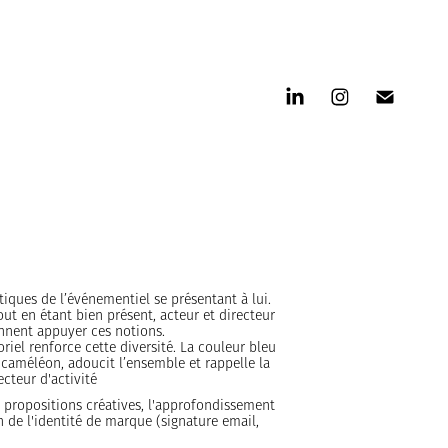
iques de l’événementiel se présentant à lui.
ut en étant bien présent, acteur et directeur
nnent appuyer ces notions.
loriel renforce cette diversité. La couleur bleu
du caméléon, adoucit l’ensemble et rappelle la
cteur d'activité
s propositions créatives, l'approfondissement
n de l'identité de marque (signature email,