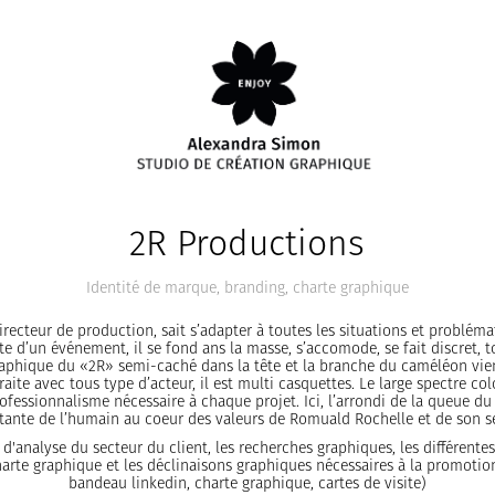
2R Productions
Identité de marque, branding, charte graphique
ecteur de production, sait s’adapter à toutes les situations et problémat
e d’un événement, il se fond ans la masse, s’accomode, se fait discret, to
graphique du «2R» semi-caché dans la tête et la branche du caméléon vie
 traite avec tous type d’acteur, il est multi casquettes. Le large spectre co
 professionnalisme nécessaire à chaque projet. Ici, l’arrondi de la queue 
ante de l’humain au coeur des valeurs de Romuald Rochelle et de son se
d'analyse du secteur du client, les recherches graphiques, les différente
harte graphique et les déclinaisons graphiques nécessaires à la promotio
bandeau linkedin, charte graphique, cartes de visite)