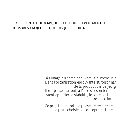
UIX
IDENTITÉ DE MARQUE
EDITION
EVÉNEMENTIEL
TOUS MES PROJETS
QUI SUIS-JE ?
CONTACT
À l’image du caméléon, Romuald Rochelle dir
Dans l’organisation éprouvante et foisonnant
de la production. Le jeu 
Il est passe-partout, à l’aise sur son terrain,
vient apporter la stabilité, le sérieux et le
présence import
Ce projet comporte la phase de recherche et 
de la piste choisie, la conception d'une c